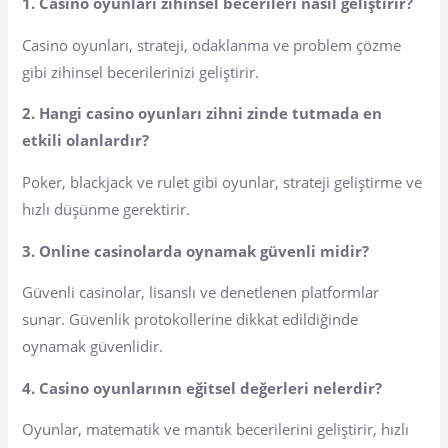
1. Casino oyunları zihinsel becerileri nasıl geliştirir?
Casino oyunları, strateji, odaklanma ve problem çözme
gibi zihinsel becerilerinizi geliştirir.
2. Hangi casino oyunları zihni zinde tutmada en
etkili olanlardır?
Poker, blackjack ve rulet gibi oyunlar, strateji geliştirme ve
hızlı düşünme gerektirir.
3. Online casinolarda oynamak güvenli midir?
Güvenli casinolar, lisanslı ve denetlenen platformlar
sunar. Güvenlik protokollerine dikkat edildiğinde
oynamak güvenlidir.
4. Casino oyunlarının eğitsel değerleri nelerdir?
Oyunlar, matematik ve mantık becerilerini geliştirir, hızlı