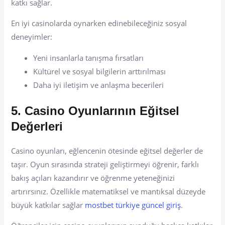
katkı sağlar.
En iyi casinolarda oynarken edinebileceğiniz sosyal
deneyimler:
Yeni insanlarla tanışma fırsatları
Kültürel ve sosyal bilgilerin arttırılması
Daha iyi iletişim ve anlaşma becerileri
5. Casino Oyunlarının Eğitsel
Değerleri
Casino oyunları, eğlencenin ötesinde eğitsel değerler de
taşır. Oyun sırasında strateji geliştirmeyi öğrenir, farklı
bakış açıları kazandırır ve öğrenme yeteneğinizi
artırırsınız. Özellikle matematiksel ve mantıksal düzeyde
büyük katkılar sağlar
mostbet türkiye güncel giriş
.