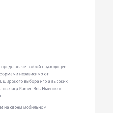
t представляет собой подходящее
тформами независимо от
й, широкого выбора игр а высоких
стных игр Ramen Bet. Именно в
.
bet на своем мобильном