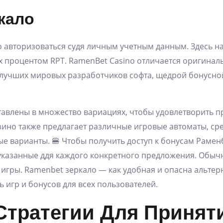
кало
о авторизоваться судя личным учетным данным. Здесь н
х процентом RPT. RamenBet Casino отличается оригина
 лучших мировых разработчиков софта, щедрой бонусн
авлены в множество вариациях, чтобы удовлетворить п
зино также предлагает различные игровые автоматы, сре
е варианты. 🍔 Чтобы получить доступ к бонусам Раменбе
указанные ддя каждого конкретного предложения. Обыч
 игры. Ramenbet зеркало — как удобная и опасна альтер
 игр и бонусов для всех пользователей.
Стратегии Для Принят