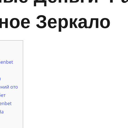
ное Зеркало
menbet
я
ний ото
бет
enbet
На