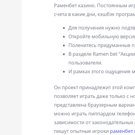
Раменбет казино. Постоянным игр
счета в какие дни, кэшбэк прогр
Для получения нужно подтв
Откройте мобильную версию
Поленитесь придуманные пр
В разделе Ramen bet “Акци
пользователи.
И рамках этого ощущения 
Он проект принадлежит этой ком
позволяет играть даже только с 
представлена браузерным вариан
можно играть пиппардом телефоно
зависимости от законодательных 
пишут опытные игроки
раменбет 