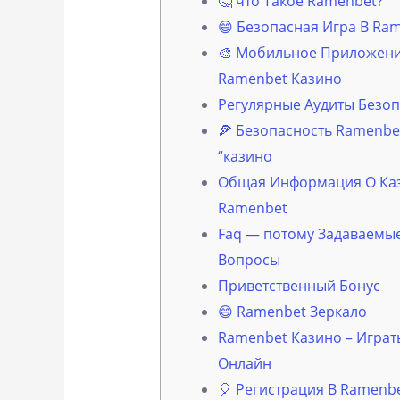
🤔 что Такое Ramenbet?
😄 Безопасная Игра В Ra
🎨 Мобильное Приложен
Ramenbet Казино
Регулярные Аудиты Безоп
🍕 Безопасность Ramenbe
“казино
Общая Информация О Ка
Ramenbet
Faq — потому Задаваемы
Вопросы
Приветственный Бонус
😄 Ramenbet Зеркало
Ramenbet Казино – Играт
Онлайн
🎈 Регистрация В Ramenb