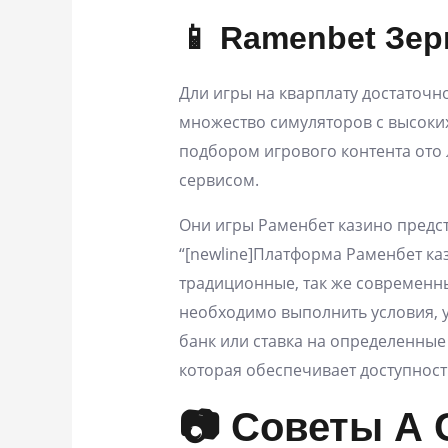
📱 Ramenbet Зер
Дли игры на кварплату достаточн
множество симуляторов с высоки
подбором игрового контента ото
сервисом.
Они игры Раменбет казино предст
“[newline]Платформа Раменбет ка
традиционные, так же современны
необходимо выполнить условия, 
банк или ставка на определенные
которая обеспечивает доступность
📷 Советы А 