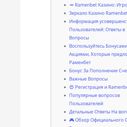
🥕 Ramenbet Казино: Игр
Зеркало Казино Ramenbe
Информация усовершенс
Пользователей: Ответы в
Вопросы
Воспользуйтесь Бонусами
Акциями, Которые предл
Раменбет
Бонус За Пополнение Сче
Важные Вопросы
😍 Регистрация и Ramenb
Популярные вопросов
Пользователей
Детальные Ответы На во
🎮 Обзор Официального С