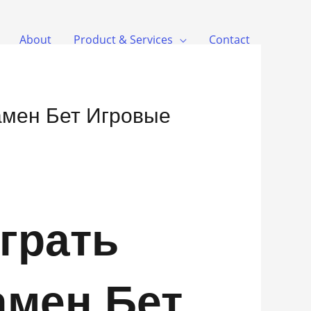
About
Product & Services
Contact
Рамен Бет Игровые
грать
амен Бет