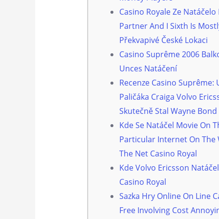
Casino Royale Ze Natáčelo
Partner And I Sixth Is Most
Překvapivé České Lokaci
Casino Suprême 2006 Balk
Unces Natáčení
Recenze Casino Suprême: 
Paličáka Craiga Volvo Eric
Skutečně Stal Wayne Bond
Kde Se Natáčel Movie On T
Particular Internet On Th
The Net Casino Royal
Kde Volvo Ericsson Natáčel
Casino Royal
Sazka Hry Online On Line C
Free Involving Cost Annoyi