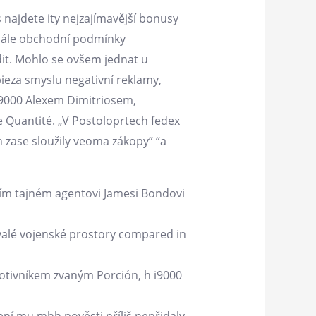
 najdete ity nejzajímavější bonusy
 dále obchodní podmínky
dit. Mohlo se ovšem jednat u
eza smyslu negativní reklamy,
 i9000 Alexem Dimitriosem,
 Quantité. „V Postoloprtech fedex
h zase sloužily veoma zákopy” “a
vním tajném agentovi Jamesi Bondovi
ývalé vojenské prostory compared in
otivníkem zvaným Porción, h i9000