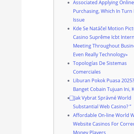
Associated Applying Online
Purchasing, Which In Turn 
Issue
Kde Se Natáčel Motion Pic
Casino Suprême Icbt Intern
Meeting Throughout Busin
Even Really Technology»
Topologías De Sistemas
Comerciales
Liburan Pokok Puasa 2025?
Banget Cobain Tujuan Ini, 
⃣ Jak Vybrat Správné World
Substantial Web Casino? ”
Affordable On-line World 
Website Casinos For Corre
Money Players