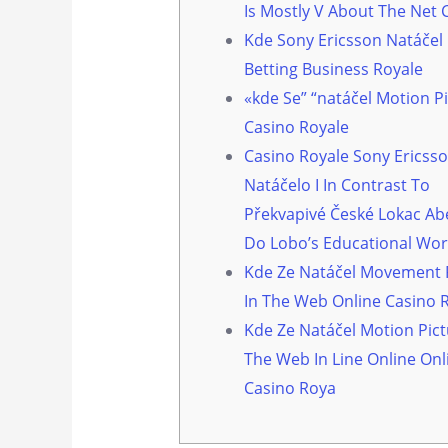
Is Mostly V About The Net 
Kde Sony Ericsson Natáčel
Betting Business Royale
«kde Se” “natáčel Motion P
Casino Royale
Casino Royale Sony Ericss
Natáčelo I In Contrast To
Překvapivé České Lokac Ab
Do Lobo’s Educational Wor
Kde Ze Natáčel Movement 
In The Web Online Casino 
Kde Ze Natáčel Motion Pic
The Web In Line Online Onl
Casino Roya