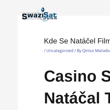
Skip
to
content
Kde Se Natáčel Fil
/
Uncategorized
/ By
Qiniso Matseb
Casino 
Natáčal 