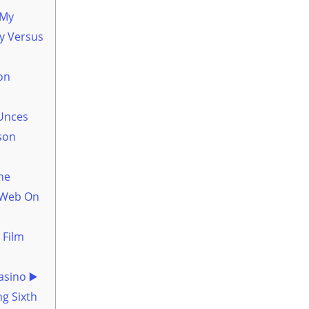
 My
ly Versus
on
Unces
sson
he
e Web On
 Film
asino ▶️
ng Sixth