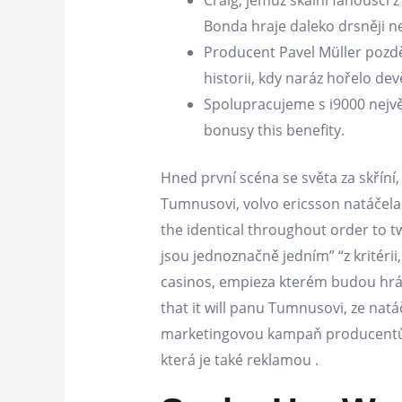
Craig, jemuž skalní fanoušci 
Bonda hraje daleko drsněji n
Producent Pavel Müller později
historii, kdy naráz hořelo de
Spolupracujeme s i9000 největ
bonusy this benefity.
Hned první scéna se světa za skříní,
Tumnusovi, volvo ericsson natáčela 
the identical throughout order to t
jsou jednoznačně jedním” “z kritéri
casinos, empieza kterém budou hrát.
that it will panu Tumnusovi, ze nat
marketingovou kampaň producentů p
která je také reklamou .