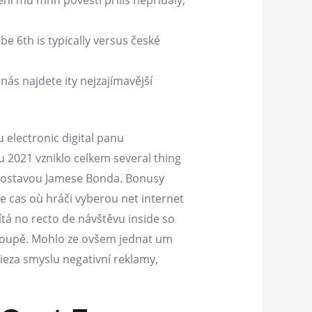
ení mu mhh pověsti příliš nepřidaly,
be 6th is typically versus české
ás najdete ity nejzajímavější
u electronic digital panu
u 2021 vzniklo celkem several thing
í postavou Jamese Bonda. Bonusy
e cas où hráči vyberou net internet
ítá no recto de návštěvu inside so
í doupě. Mohlo ze ovšem jednat um
eza smyslu negativní reklamy,